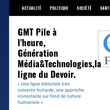
Skip
ACTUALITÉ
POLITIQUE
SOCIÉTÉ
SANT
to
content
GMT Pile à
l'heure,
Génération
Média&Technologies,la
ligne du Devoir.
« Une ligne éditoriale très
soixante huitarde, une approche
iconoclaste sur fond de culture
humaniste ».