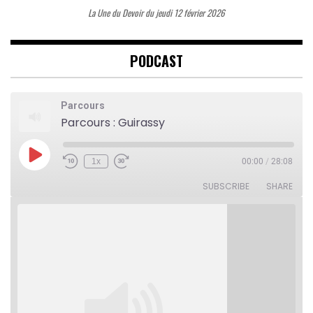
La Une du Devoir du jeudi 12 février 2026
PODCAST
Parcours
Parcours : Guirassy
Play
1x
00:00
/
28:08
Rewind
Fast
Episode
10
Forward
Seconds
30
SUBSCRIBE
SHARE
seconds