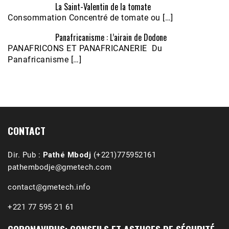
La Saint-Valentin de la tomate
Consommation Concentré de tomate ou […]
Panafricanisme : L’airain de Dodone
Écoutez le parcours de Claudiane Kapia 
PANAFRICONS ET PANAFRICANERIE Du
Nobana (Podologue)
Feb 24, 2021 • 28mn
Panafricanisme […]
CONTACT
Dir. Pub :
Pathé Mbodj
(+221)775952161
pathembodje@gmetech.com
contact@gmetech.info
+221 77 595 21 61