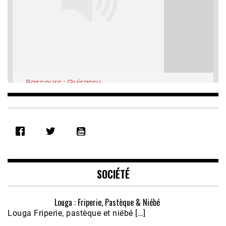
Parcours : Guirassy
Feb 16, 2021 • 28:08
SHARE
RSS FEED
LINK
EMBED
SOCIÉTÉ
Louga : Friperie, Pastèque & Niébé
Louga Friperie, pastèque et niébé […]