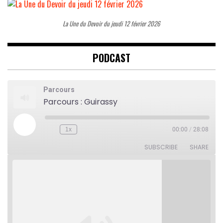
La Une du Devoir du jeudi 12 février 2026
PODCAST
Parcours
Parcours : Guirassy
Play
1x
00:00
/
28:08
Rewind
Fast
Episode
10
Forward
Seconds
30
SUBSCRIBE
SHARE
seconds