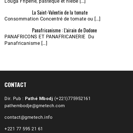
Louga Friperie, pastèque et niébé […]
La Saint-Valentin de la tomate
Consommation Concentré de tomate ou […]
Panafricanisme : L’airain de Dodone
Écoutez le parcours de Claudiane Kapia 
PANAFRICONS ET PANAFRICANERIE Du
Nobana (Podologue)
Feb 24, 2021 • 28mn
Panafricanisme […]
CONTACT
Dir. Pub :
Pathé Mbodj
(+221)775952161
pathembodje@gmetech.com
contact@gmetech.info
+221 77 595 21 61