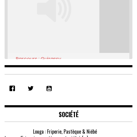
Parcours : Guirassy
Feb 16, 2021 • 28:08
SHARE
RSS FEED
LINK
EMBED
SOCIÉTÉ
Louga : Friperie, Pastèque & Niébé