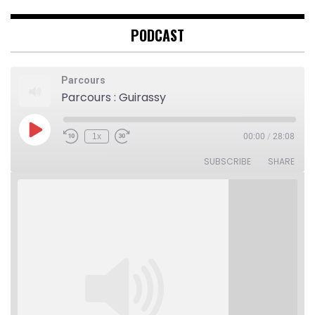
PODCAST
Parcours
Parcours : Guirassy
Play
1x
00:00
/
28:08
Rewind
Fast
Episode
10
Forward
Seconds
30
SUBSCRIBE
SHARE
seconds