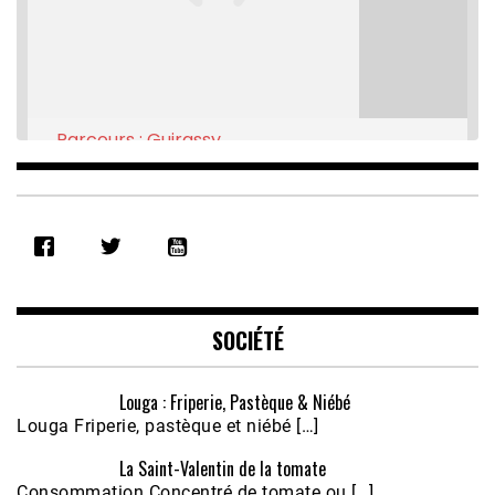
Parcours : Guirassy
Feb 16, 2021 • 28:08
SHARE
RSS FEED
LINK
EMBED
SOCIÉTÉ
Louga : Friperie, Pastèque & Niébé
Louga Friperie, pastèque et niébé […]
La Saint-Valentin de la tomate
Consommation Concentré de tomate ou […]