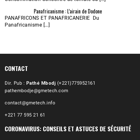
Panafricanisme : L’airain de Dodone
Écoutez le parcours de Claudiane Kapia 
PANAFRICONS ET PANAFRICANERIE Du
Nobana (Podologue)
Feb 24, 2021 • 28mn
Panafricanisme […]
CONTACT
Dir. Pub :
Pathé Mbodj
(+221)775952161
pathembodje@gmetech.com
contact@gmetech.info
+221 77 595 21 61
CORONAVIRUS: CONSEILS ET ASTUCES DE SÉCURITÉ
1988-1989 :  La polémique de Guidimakha 
(Podcast)