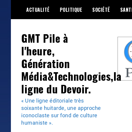
Skip
ACTUALITÉ
POLITIQUE
SOCIÉTÉ
SANT
to
content
GMT Pile à
l'heure,
Génération
Média&Technologies,la
ligne du Devoir.
« Une ligne éditoriale très
soixante huitarde, une approche
iconoclaste sur fond de culture
humaniste ».