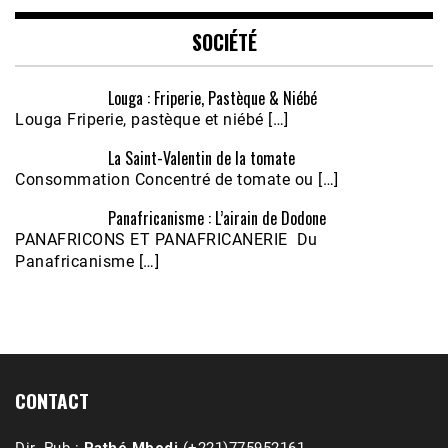
EMBED
SOCIÉTÉ
Louga : Friperie, Pastèque & Niébé
Louga Friperie, pastèque et niébé […]
La Saint-Valentin de la tomate
Consommation Concentré de tomate ou […]
Panafricanisme : L’airain de Dodone
Écoutez le parcours de Claudiane Kapia 
PANAFRICONS ET PANAFRICANERIE Du
Nobana (Podologue)
Feb 24, 2021 • 28mn
Panafricanisme […]
CONTACT
Dir. Pub :
Pathé Mbodj
(+221)775952161