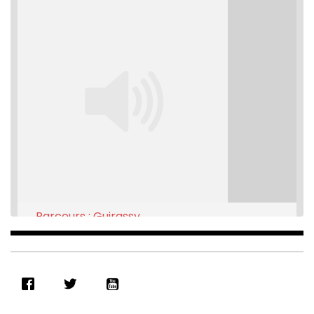
Parcours : Guirassy
Feb 16, 2021 • 28:08
SHARE
RSS FEED
LINK