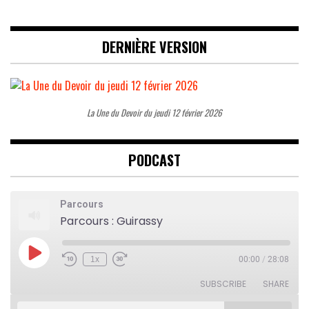
DERNIÈRE VERSION
La Une du Devoir du jeudi 12 février 2026
PODCAST
Parcours
Parcours : Guirassy
Play
1x
00:00
/
28:08
Rewind
Fast
Episode
10
Forward
Seconds
30
SUBSCRIBE
SHARE
seconds