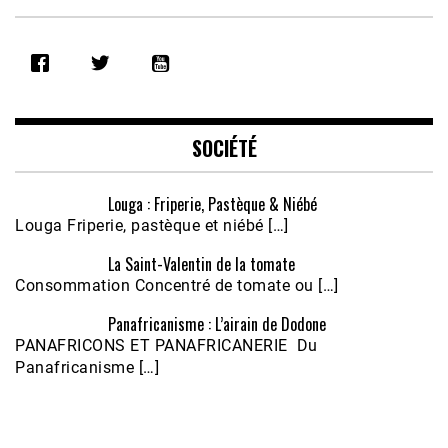
SHARE
RSS FEED
LINK
EMBED
SOCIÉTÉ
Louga : Friperie, Pastèque & Niébé
Louga Friperie, pastèque et niébé […]
La Saint-Valentin de la tomate
Consommation Concentré de tomate ou […]
Panafricanisme : L’airain de Dodone
Écoutez le parcours de Claudiane Kapia 
PANAFRICONS ET PANAFRICANERIE Du
Nobana (Podologue)
Feb 24, 2021 • 28mn
Panafricanisme […]