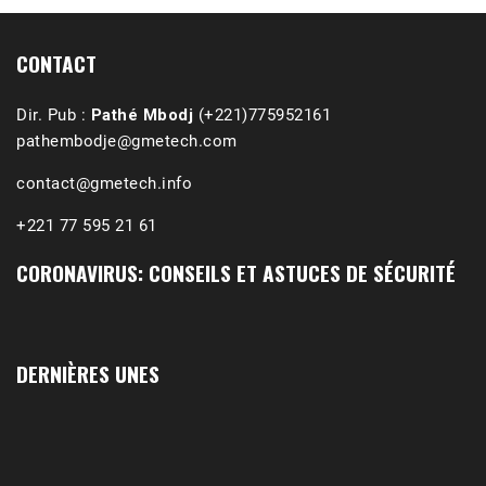
CONTACT
Dir. Pub :
Pathé Mbodj
(+221)775952161
pathembodje@gmetech.com
contact@gmetech.info
+221 77 595 21 61
CORONAVIRUS: CONSEILS ET ASTUCES DE SÉCURITÉ
1988-1989 :  La polémique de Guidimakha 
(Podcast)
Sep 3, 2021 •
Affirmations & Précisions Exécutions, déportations et répressions au Guidimakha (sud de la Mauritanie) de 1989 /1990 Peut-on les oublier nos victimes ? Au cours de nos recherches de mémoire de maîtrise (1997) intitulé (,), nous avons enquêté sur les noms des personnes victimes (mortes, rescapées et déportées) lors des événements…
DERNIÈRES UNES