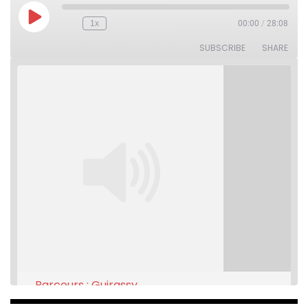
Play
1x
00:00
/
28:08
Rewind
Fast
Episode
10
Forward
Seconds
30
SUBSCRIBE
SHARE
seconds
Parcours : Guirassy
Feb 16, 2021 • 28:08