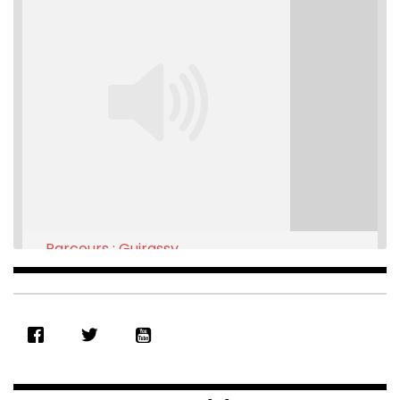
Parcours : Guirassy
Feb 16, 2021 • 28:08
SHARE
RSS FEED
LINK
EMBED