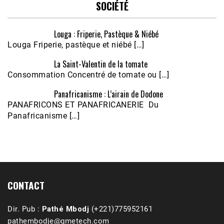
SOCIÉTÉ
Louga : Friperie, Pastèque & Niébé
Louga Friperie, pastèque et niébé […]
La Saint-Valentin de la tomate
Consommation Concentré de tomate ou […]
Panafricanisme : L’airain de Dodone
Écoutez le parcours de Claudiane Kapia 
PANAFRICONS ET PANAFRICANERIE Du
Nobana (Podologue)
Feb 24, 2021 • 28mn
Panafricanisme […]
CONTACT
Dir. Pub :
Pathé Mbodj
(+221)775952161
pathembodje@gmetech.com