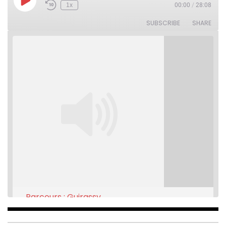
Play
1x
00:00
/
28:08
Rewind
Fast
Episode
10
Forward
Seconds
30
SUBSCRIBE
SHARE
seconds
Parcours : Guirassy
Feb 16, 2021 • 28:08