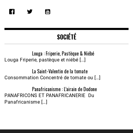
SHARE
RSS FEED
LINK
EMBED
SOCIÉTÉ
Louga : Friperie, Pastèque & Niébé
Louga Friperie, pastèque et niébé […]
La Saint-Valentin de la tomate
Consommation Concentré de tomate ou […]
Panafricanisme : L’airain de Dodone
Écoutez le parcours de Claudiane Kapia 
PANAFRICONS ET PANAFRICANERIE Du
Nobana (Podologue)
Feb 24, 2021 • 28mn
Panafricanisme […]