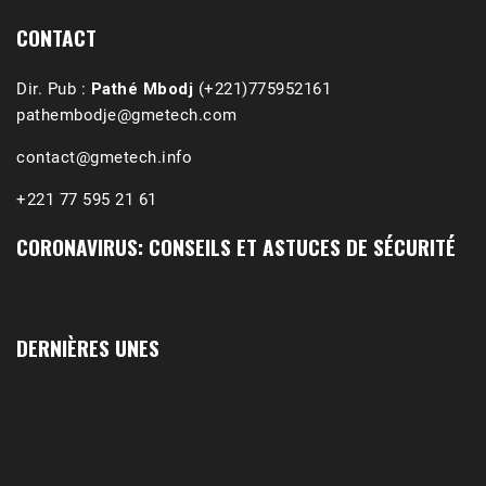
CONTACT
Dir. Pub :
Pathé Mbodj
(+221)775952161
pathembodje@gmetech.com
contact@gmetech.info
+221 77 595 21 61
CORONAVIRUS: CONSEILS ET ASTUCES DE SÉCURITÉ
1988-1989 :  La polémique de Guidimakha 
(Podcast)
Sep 3, 2021 •
Affirmations & Précisions Exécutions, déportations et répressions au Guidimakha (sud de la Mauritanie) de 1989 /1990 Peut-on les oublier nos victimes ? Au cours de nos recherches de mémoire de maîtrise (1997) intitulé (,), nous avons enquêté sur les noms des personnes victimes (mortes, rescapées et déportées) lors des événements…
DERNIÈRES UNES