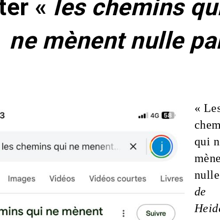
ter «
les chemins q
 mènent nulle pa
« Le
chem
qui n
mène
nulle
de
Heid