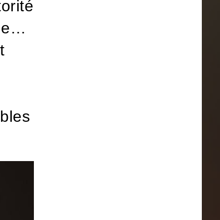
orité
lle…
t
bles