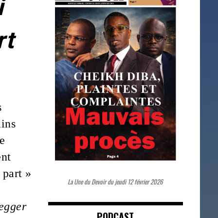
ui
rt
s
ins
e
nt
 part »
La Une du Devoir du jeudi 12 février 2026
egger
PODCAST