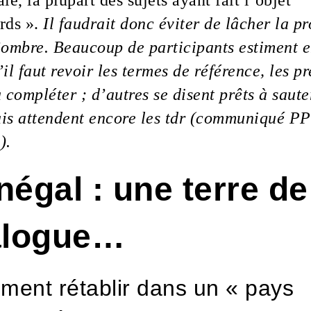
le, la plupart des sujets ayant fait l’objet
rds ».
Il faudrait donc éviter de lâcher la pr
’ombre. Beaucoup de participants estiment e
’il faut revoir les termes de référence, les p
à compléter ; d’autres se disent prêts à saute
is attendent encore les tdr (communiqué P
).
négal : une terre de
alogue…
ent rétablir dans un « pays