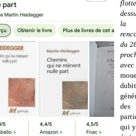
flott
dess
la
renc
du 2
proc
ave
mou
dubit
géné
des
parti
qui y