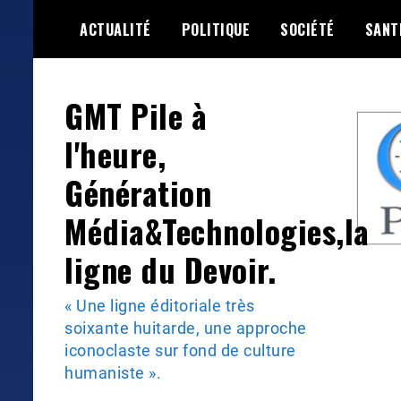
Skip
ACTUALITÉ
POLITIQUE
SOCIÉTÉ
SANT
to
content
GMT Pile à
l'heure,
Génération
Média&Technologies,la
ligne du Devoir.
« Une ligne éditoriale très
soixante huitarde, une approche
iconoclaste sur fond de culture
humaniste ».