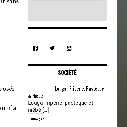
nt sans
SHARE
RSS FEED
LINK
EMBED
SOCIÉTÉ
Louga : Friperie, Pastèque
oposés
& Niébé
Louga Friperie, pastèque et
en n’a
niébé […]
J’aime ça :