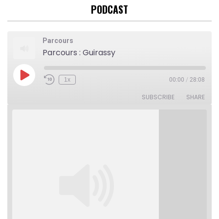
PODCAST
Parcours
Parcours : Guirassy
Play
1x
00:00
/
28:08
Rewind
Fast
Episode
10
Forward
Seconds
30
SUBSCRIBE
SHARE
seconds