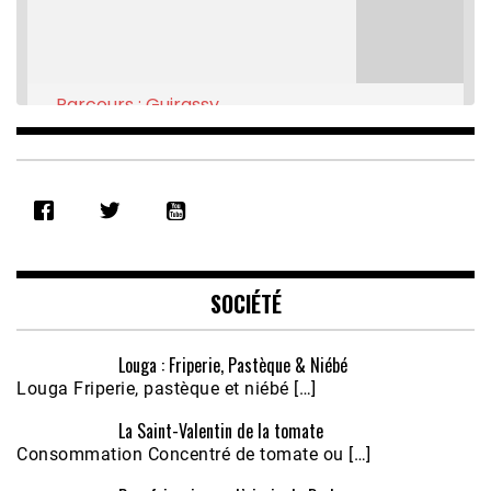
Parcours : Guirassy
Feb 16, 2021 • 28:08
SHARE
RSS FEED
LINK
EMBED
SOCIÉTÉ
Louga : Friperie, Pastèque & Niébé
Louga Friperie, pastèque et niébé […]
La Saint-Valentin de la tomate
Consommation Concentré de tomate ou […]