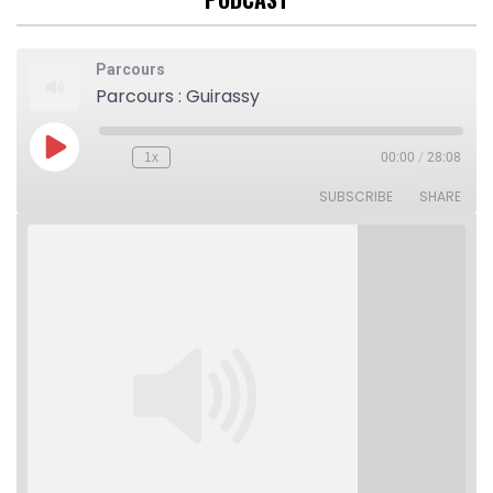
Parcours
Parcours : Guirassy
Play
1x
00:00
/
28:08
Rewind
Fast
Episode
10
Forward
Seconds
30
SUBSCRIBE
SHARE
seconds