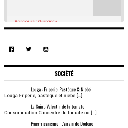
Parcours : Guirassy
Feb 16, 2021 • 28:08
SHARE
RSS FEED
LINK
EMBED
SOCIÉTÉ
Louga : Friperie, Pastèque & Niébé
Louga Friperie, pastèque et niébé […]
La Saint-Valentin de la tomate
Consommation Concentré de tomate ou […]
Panafricanisme : L’airain de Dodone