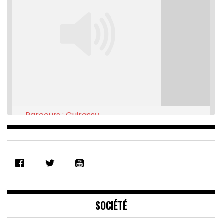
Parcours : Guirassy
Feb 16, 2021 • 28:08
SHARE
RSS FEED
LINK
EMBED
SOCIÉTÉ