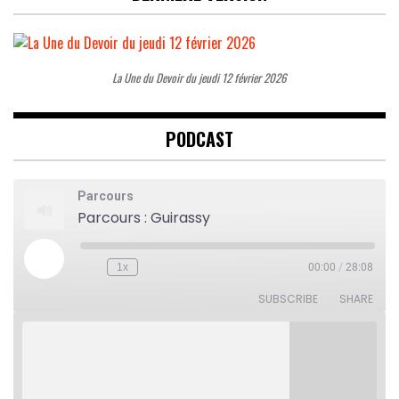
La Une du Devoir du jeudi 12 février 2026
PODCAST
Parcours
Parcours : Guirassy
Play
1x
00:00
/
28:08
Rewind
Fast
Episode
10
Forward
Seconds
30
SUBSCRIBE
SHARE
seconds