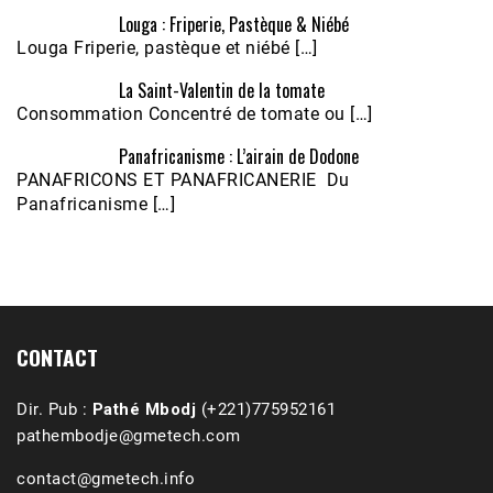
Louga : Friperie, Pastèque & Niébé
Louga Friperie, pastèque et niébé […]
La Saint-Valentin de la tomate
Consommation Concentré de tomate ou […]
Panafricanisme : L’airain de Dodone
Écoutez le parcours de Claudiane Kapia 
PANAFRICONS ET PANAFRICANERIE Du
Nobana (Podologue)
Feb 24, 2021 • 28mn
Panafricanisme […]
CONTACT
Dir. Pub :
Pathé Mbodj
(+221)775952161
pathembodje@gmetech.com
contact@gmetech.info