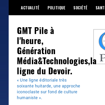
Skip
ACTUALITÉ
POLITIQUE
SOCIÉTÉ
SANT
to
content
GMT Pile à
l'heure,
Génération
Média&Technologies,la
ligne du Devoir.
« Une ligne éditoriale très
soixante huitarde, une approche
iconoclaste sur fond de culture
humaniste ».