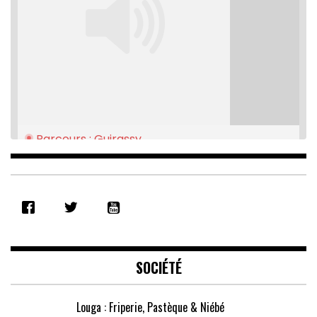
Parcours : Guirassy
Feb 16, 2021 • 28:08
SHARE
RSS FEED
LINK
EMBED
SOCIÉTÉ
Louga : Friperie, Pastèque & Niébé