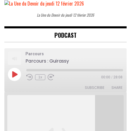
La Une du Devoir du jeudi 12 février 2026
PODCAST
Parcours
Parcours : Guirassy
Play
1x
00:00
/
28:08
Rewind
Fast
Episode
10
Forward
Seconds
30
SUBSCRIBE
SHARE
seconds