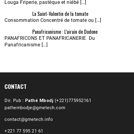
Louga Friperie, pastèque et niébé […]
La Saint-Valentin de la tomate
Consommation Concentré de tomate ou […]
Panafricanisme : L’airain de Dodone
Écoutez le parcours de Claudiane Kapia 
PANAFRICONS ET PANAFRICANERIE Du
Nobana (Podologue)
Feb 24, 2021 • 28mn
Panafricanisme […]
CONTACT
Dir. Pub :
Pathé Mbodj
(+221)775952161
pathembodje@gmetech.com
contact@gmetech.info
+221 77 595 21 61