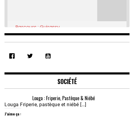
Parcours : Guirassy
Feb 16, 2021 • 28:08
SHARE
RSS FEED
LINK
EMBED
SOCIÉTÉ
Louga : Friperie, Pastèque & Niébé
Louga Friperie, pastèque et niébé […]
J’aime ça :