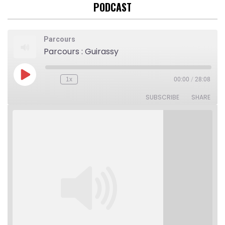
PODCAST
Parcours
Parcours : Guirassy
Play
1x
00:00
/
28:08
Rewind
Fast
Episode
10
Forward
Seconds
30
SUBSCRIBE
SHARE
seconds