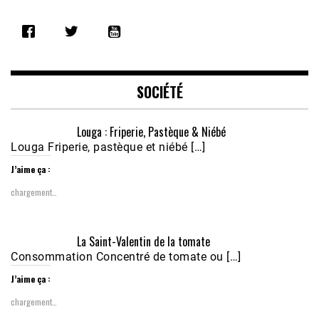
SHARE
RSS FEED
LINK
EMBED
SOCIÉTÉ
Louga : Friperie, Pastèque & Niébé
Louga Friperie, pastèque et niébé […]
J’aime ça :
chargement…
Écoutez le parcours de Claudiane Kapia 
La Saint-Valentin de la tomate
Nobana (Podologue)
Feb 24, 2021 • 28mn
Consommation Concentré de tomate ou […]
J’aime ça :
chargement…