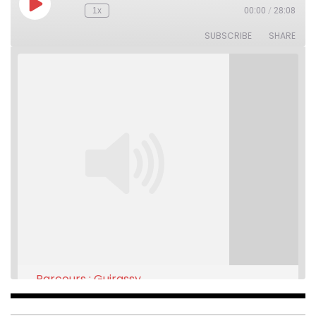
Play
1x
00:00
/
28:08
Rewind
Fast
Episode
10
Forward
Seconds
30
SUBSCRIBE
SHARE
seconds
Parcours : Guirassy
Feb 16, 2021 • 28:08