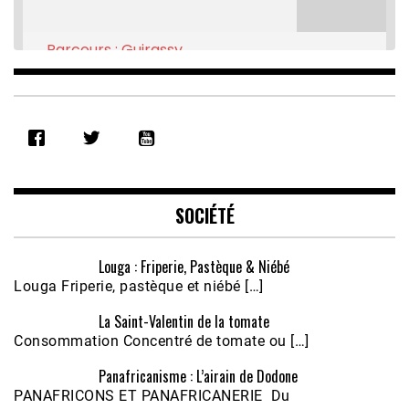
Parcours : Guirassy
Feb 16, 2021 • 28:08
germaine acogny - Recherche Google
SHARE
RSS FEED
LINK
EMBED
SOCIÉTÉ
Louga : Friperie, Pastèque & Niébé
Louga Friperie, pastèque et niébé […]
La Saint-Valentin de la tomate
Consommation Concentré de tomate ou […]
Panafricanisme : L’airain de Dodone
PANAFRICONS ET PANAFRICANERIE Du
Écoutez le parcours de Claudiane Kapia 