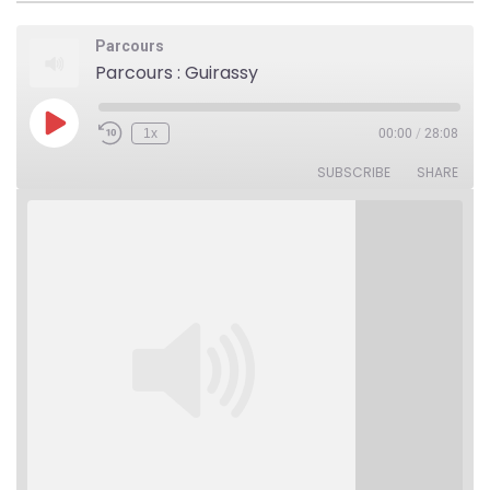
Parcours
Parcours : Guirassy
Play
1x
00:00
/
28:08
Rewind
Fast
Episode
10
Forward
Seconds
30
SUBSCRIBE
SHARE
seconds