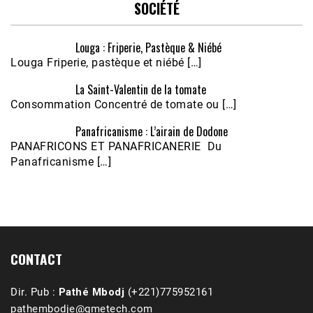
SOCIÉTÉ
Louga : Friperie, Pastèque & Niébé
Louga Friperie, pastèque et niébé […]
La Saint-Valentin de la tomate
Consommation Concentré de tomate ou […]
Panafricanisme : L’airain de Dodone
Écoutez le parcours de Claudiane Kapia 
PANAFRICONS ET PANAFRICANERIE Du
Nobana (Podologue)
Feb 24, 2021 • 28mn
Panafricanisme […]
CONTACT
Dir. Pub :
Pathé Mbodj
(+221)775952161
pathembodje@gmetech.com