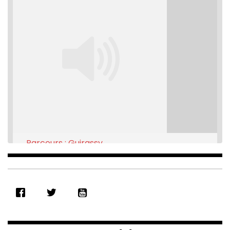
Parcours : Guirassy
Feb 16, 2021 • 28:08
SHARE
RSS FEED
LINK
EMBED