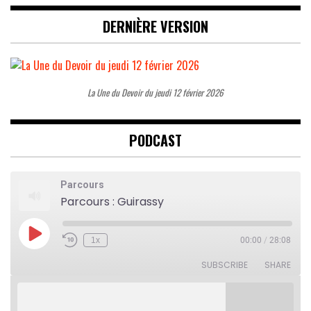
DERNIÈRE VERSION
La Une du Devoir du jeudi 12 février 2026
PODCAST
Parcours
Parcours : Guirassy
Play
1x
00:00
/
28:08
Rewind
Fast
Episode
10
Forward
Seconds
30
SUBSCRIBE
SHARE
seconds