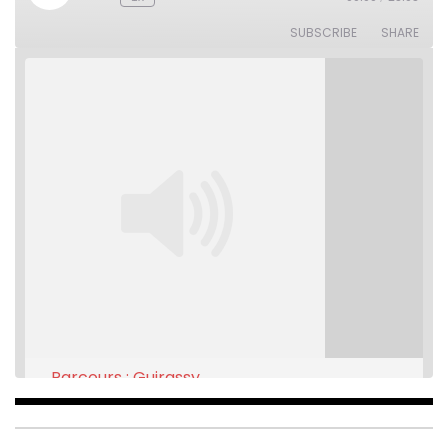
Rewind
Fast
Episode
10
Forward
Seconds
30
SUBSCRIBE
SHARE
seconds
Parcours : Guirassy
Feb 16, 2021 • 28:08