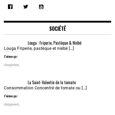
SHARE
RSS FEED
LINK
EMBED
SOCIÉTÉ
Louga : Friperie, Pastèque & Niébé
Louga Friperie, pastèque et niébé […]
J’aime ça :
chargement…
Écoutez le parcours de Claudiane Kapia 
La Saint-Valentin de la tomate
Nobana (Podologue)
Feb 24, 2021 • 28mn
Consommation Concentré de tomate ou […]
J’aime ça :
chargement…