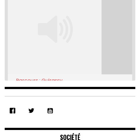
Parcours : Guirassy
Feb 16, 2021 • 28:08
SHARE
RSS FEED
LINK
EMBED
SOCIÉTÉ