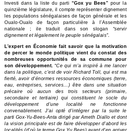
Investi dans la liste du parti
“Gox yu Bees”
pour la
quinzième législature, il compte représenter dignement
les populations sénégalaises de façon générale et les
Oualo-Oualo de façon particulière à l’Assemblée
nationale ; ile traduit dans son slogan
“servir
dignement et légalement le peuple sénégalais”.
L’expert en Économie fait savoir que la motivation
de percer le monde politique vient du constat des
nombreuses opportunités de sa commune pour
son développement.
“
Ce qui m’a inspiré à me lancer
dans la politique, c’est de voir Richard Toll, qui est ma
fierté, avoir d’énormes ressources économiques (terre,
eau, entreprises, services…) être dans une situation
précaire où aucun des trois secteurs (primaire,
secondaire et tertiaire) qui constituent le socle du
développement d’une localité ne fonctionne
convenablement. J’ai opté d’intégrer par la suite le
parti Gox-Yu-Bees-Anta dirigé par Ameth Diallo et dont
la vision principale est de faire développer d’abord les
localités (d’où le terme Gox Yu Bees) avant d’en arriver