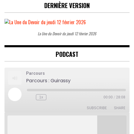
DERNIÈRE VERSION
La Une du Devoir du jeudi 12 février 2026
PODCAST
Parcours
Parcours : Guirassy
Play
1x
00:00
/
28:08
Rewind
Fast
Episode
10
Forward
Seconds
30
SUBSCRIBE
SHARE
seconds