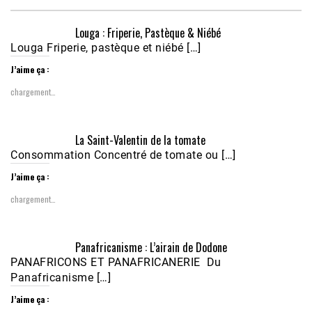
Louga : Friperie, Pastèque & Niébé
Louga Friperie, pastèque et niébé […]
J’aime ça :
chargement…
Écoutez le parcours de Claudiane Kapia 
La Saint-Valentin de la tomate
Nobana (Podologue)
Feb 24, 2021 • 28mn
Consommation Concentré de tomate ou […]
J’aime ça :
chargement…
Panafricanisme : L’airain de Dodone
PANAFRICONS ET PANAFRICANERIE Du
Panafricanisme […]
J’aime ça :