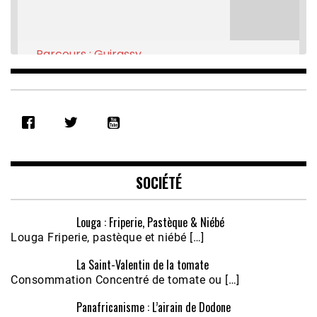
Parcours : Guirassy
Feb 16, 2021 • 28:08
SHARE
RSS FEED
LINK
EMBED
SOCIÉTÉ
Louga : Friperie, Pastèque & Niébé
Louga Friperie, pastèque et niébé […]
La Saint-Valentin de la tomate
Consommation Concentré de tomate ou […]
Panafricanisme : L’airain de Dodone