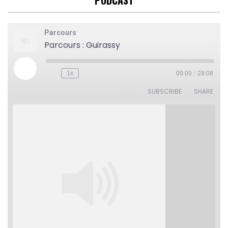
PODCAST
Parcours
Parcours : Guirassy
Play
1x
00:00
/
28:08
Rewind
Fast
Episode
10
Forward
Seconds
30
SUBSCRIBE
SHARE
seconds