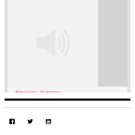
Parcours : Guirassy
Feb 16, 2021 • 28:08
SHARE
RSS FEED
LINK