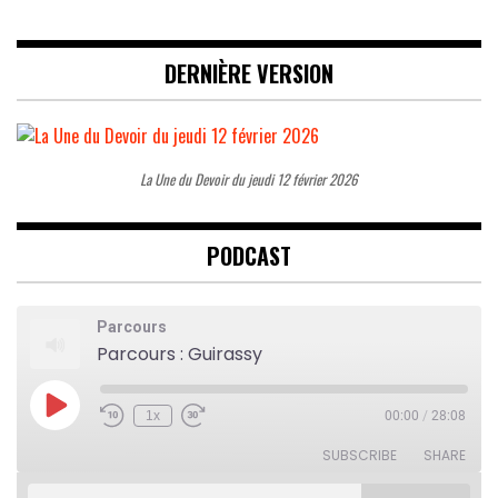
DERNIÈRE VERSION
La Une du Devoir du jeudi 12 février 2026
PODCAST
Parcours
Parcours : Guirassy
Play
1x
00:00
/
28:08
Rewind
Fast
Episode
10
Forward
Seconds
30
SUBSCRIBE
SHARE
seconds