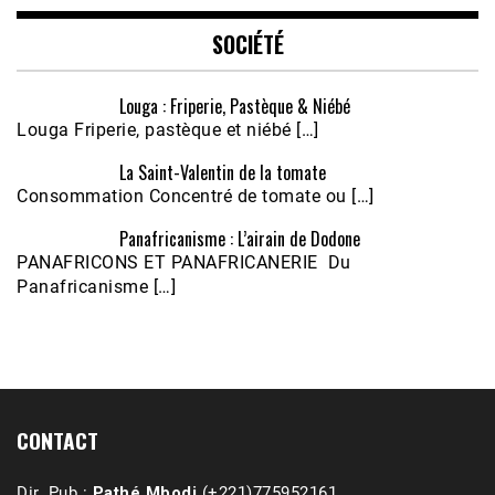
EMBED
SOCIÉTÉ
Louga : Friperie, Pastèque & Niébé
Louga Friperie, pastèque et niébé […]
La Saint-Valentin de la tomate
Consommation Concentré de tomate ou […]
Panafricanisme : L’airain de Dodone
Écoutez le parcours de Claudiane Kapia 
PANAFRICONS ET PANAFRICANERIE Du
Nobana (Podologue)
Feb 24, 2021 • 28mn
Panafricanisme […]
CONTACT
Dir. Pub :
Pathé Mbodj
(+221)775952161