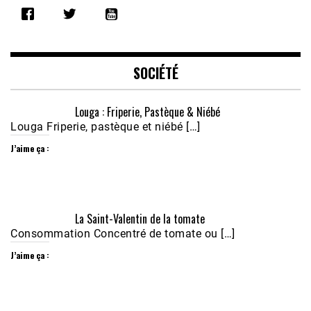
RSS FEED
LINK
EMBED
SOCIÉTÉ
Louga : Friperie, Pastèque & Niébé
Louga Friperie, pastèque et niébé […]
J’aime ça :
Écoutez le parcours de Claudiane Kapia 
La Saint-Valentin de la tomate
Nobana (Podologue)
Feb 24, 2021 • 28mn
Consommation Concentré de tomate ou […]
J’aime ça :