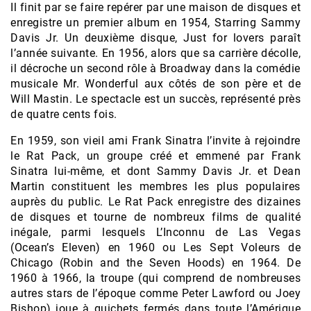
Il finit par se faire repérer par une maison de disques et
enregistre un premier album en 1954, Starring Sammy
Davis Jr. Un deuxième disque, Just for lovers paraît
l’année suivante. En 1956, alors que sa carrière décolle,
il décroche un second rôle à Broadway dans la comédie
musicale Mr. Wonderful aux côtés de son père et de
Will Mastin. Le spectacle est un succès, représenté près
de quatre cents fois.
En 1959, son vieil ami Frank Sinatra l’invite à rejoindre
le Rat Pack, un groupe créé et emmené par Frank
Sinatra lui-même, et dont Sammy Davis Jr. et Dean
Martin constituent les membres les plus populaires
auprès du public. Le Rat Pack enregistre des dizaines
de disques et tourne de nombreux films de qualité
inégale, parmi lesquels L’Inconnu de Las Vegas
(Ocean’s Eleven) en 1960 ou Les Sept Voleurs de
Chicago (Robin and the Seven Hoods) en 1964. De
1960 à 1966, la troupe (qui comprend de nombreuses
autres stars de l’époque comme Peter Lawford ou Joey
Bishop) joue à guichets fermés dans toute l’Amérique