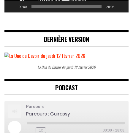
00:00
28:05
DERNIÈRE VERSION
La Une du Devoir du jeudi 12 février 2026
PODCAST
Parcours
Parcours : Guirassy
Play
1x
00:00
/
28:08
Rewind
Fast
Episode