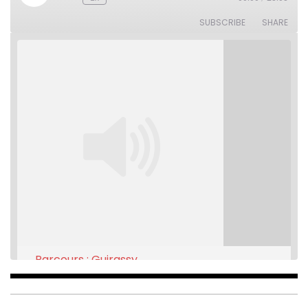
Rewind
Fast
Episode
10
Forward
Seconds
30
SUBSCRIBE
SHARE
seconds
Parcours : Guirassy
Feb 16, 2021 • 28:08