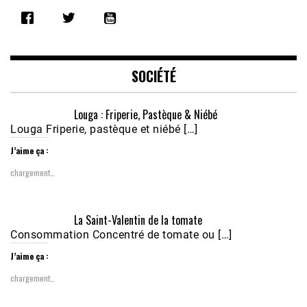
SHARE
RSS FEED
LINK
EMBED
SOCIÉTÉ
Louga : Friperie, Pastèque & Niébé
Louga Friperie, pastèque et niébé […]
J’aime ça :
chargement…
Écoutez le parcours de Claudiane Kapia 
La Saint-Valentin de la tomate
Nobana (Podologue)
Feb 24, 2021 • 28mn
Consommation Concentré de tomate ou […]
J’aime ça :
chargement…