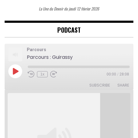
La Une du Devoir du jeudi 12 février 2026
PODCAST
Parcours
Parcours : Guirassy
Play
1x
00:00
/
28:08
Rewind
Fast
Episode
10
Forward
Seconds
30
SUBSCRIBE
SHARE
seconds