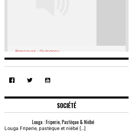
Parcours : Guirassy
Feb 16, 2021 • 28:08
SHARE
RSS FEED
LINK
EMBED
SOCIÉTÉ
Louga : Friperie, Pastèque & Niébé
Louga Friperie, pastèque et niébé […]