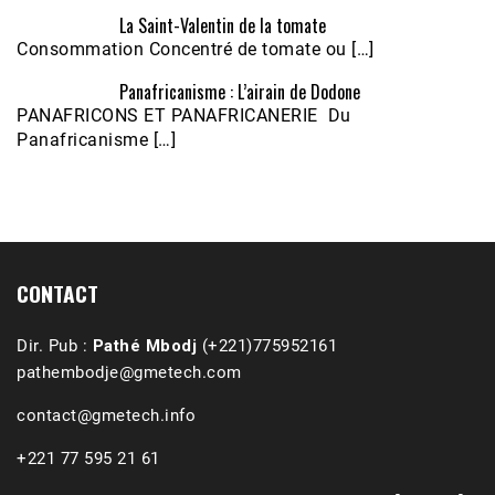
La Saint-Valentin de la tomate
Consommation Concentré de tomate ou […]
Panafricanisme : L’airain de Dodone
Écoutez le parcours de Claudiane Kapia 
PANAFRICONS ET PANAFRICANERIE Du
Nobana (Podologue)
Feb 24, 2021 • 28mn
Panafricanisme […]
CONTACT
Dir. Pub :
Pathé Mbodj
(+221)775952161
pathembodje@gmetech.com
contact@gmetech.info
+221 77 595 21 61