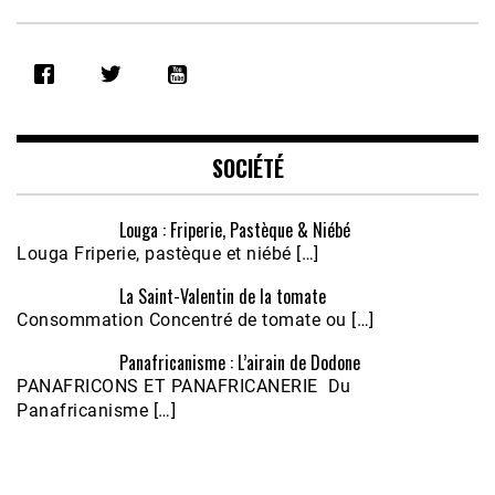
SHARE
RSS FEED
LINK
EMBED
SOCIÉTÉ
Louga : Friperie, Pastèque & Niébé
Louga Friperie, pastèque et niébé […]
La Saint-Valentin de la tomate
Consommation Concentré de tomate ou […]
Panafricanisme : L’airain de Dodone
Écoutez le parcours de Claudiane Kapia 
PANAFRICONS ET PANAFRICANERIE Du
Nobana (Podologue)
Feb 24, 2021 • 28mn
Panafricanisme […]