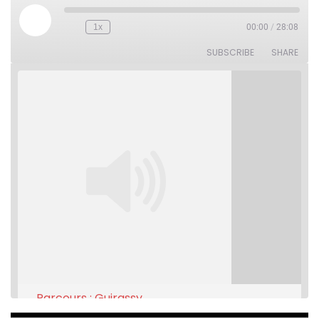
Play
1x
00:00
/
28:08
Rewind
Fast
Episode
10
Forward
Seconds
30
SUBSCRIBE
SHARE
seconds
Parcours : Guirassy
Feb 16, 2021 • 28:08