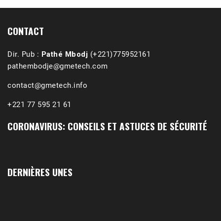
CONTACT
Dir. Pub :
Pathé Mbodj
(+221)775952161
pathembodje@gmetech.com
contact@gmetech.info
+221 77 595 21 61
CORONAVIRUS: CONSEILS ET ASTUCES DE SÉCURITÉ
1988-1989 :  La polémique de Guidimakha 
(Podcast)
Sep 3, 2021 •
Affirmations & Précisions Exécutions, déportations et répressions au Guidimakha (sud de la Mauritanie) de 1989 /1990 Peut-on les oublier nos victimes ? Au cours de nos recherches de mémoire de maîtrise (1997) intitulé (,), nous avons enquêté sur les noms des personnes victimes (mortes, rescapées et déportées) lors des événements…
DERNIÈRES UNES