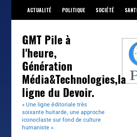
Skip
ACTUALITÉ
POLITIQUE
SOCIÉTÉ
SANT
to
content
GMT Pile à
l'heure,
Génération
Média&Technologies,la
ligne du Devoir.
« Une ligne éditoriale très
soixante huitarde, une approche
iconoclaste sur fond de culture
humaniste ».