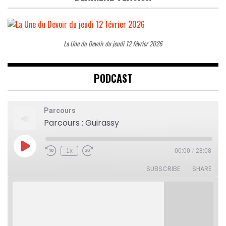
La Une du Devoir du jeudi 12 février 2026
PODCAST
Parcours
Parcours : Guirassy
Play
1x
00:00
/
28:08
Rewind
Fast
Episode
10
Forward
Seconds
30
SUBSCRIBE
SHARE
seconds