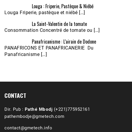
Louga : Friperie, Pastèque & Niébé
Louga Friperie, pastèque et niébé […]
La Saint-Valentin de la tomate
Consommation Concentré de tomate ou […]
Panafricanisme : L’airain de Dodone
Écoutez le parcours de Claudiane Kapia 
PANAFRICONS ET PANAFRICANERIE Du
Nobana (Podologue)
Feb 24, 2021 • 28mn
Panafricanisme […]
CONTACT
Dir. Pub :
Pathé Mbodj
(+221)775952161
pathembodje@gmetech.com
contact@gmetech.info