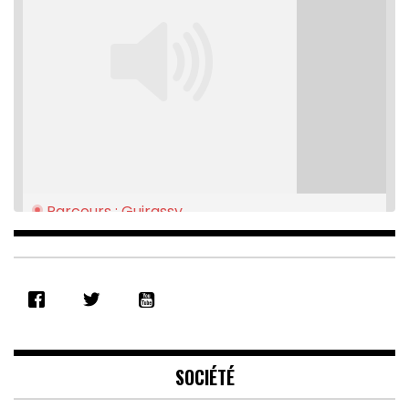
Parcours : Guirassy
Feb 16, 2021 • 28:08
SHARE
RSS FEED
LINK
EMBED
SOCIÉTÉ