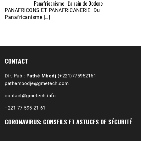
Panafricanisme : L’airain de Dodone
Écoutez le parcours de Claudiane Kapia 
PANAFRICONS ET PANAFRICANERIE Du
Nobana (Podologue)
Feb 24, 2021 • 28mn
Panafricanisme […]
CONTACT
Dir. Pub :
Pathé Mbodj
(+221)775952161
pathembodje@gmetech.com
contact@gmetech.info
+221 77 595 21 61
CORONAVIRUS: CONSEILS ET ASTUCES DE SÉCURITÉ
1988-1989 :  La polémique de Guidimakha 
(Podcast)
Sep 3, 2021 •
Affirmations & Précisions Exécutions, déportations et répressions au Guidimakha (sud de la Mauritanie) de 1989 /1990 Peut-on les oublier nos victimes ? Au cours de nos recherches de mémoire de maîtrise (1997) intitulé (,), nous avons enquêté sur les noms des personnes victimes (mortes, rescapées et déportées) lors des événements…