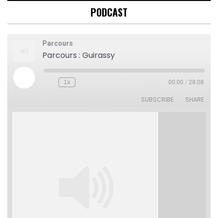
PODCAST
Parcours
Parcours : Guirassy
Play
1x
00:00
/
28:08
Rewind
Fast
Episode
10
Forward
Seconds
30
SUBSCRIBE
SHARE
seconds