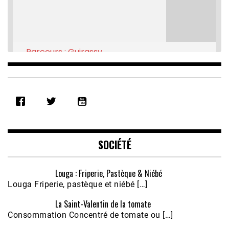
Parcours : Guirassy
Feb 16, 2021 • 28:08
SHARE
RSS FEED
LINK
EMBED
SOCIÉTÉ
Louga : Friperie, Pastèque & Niébé
Louga Friperie, pastèque et niébé […]
La Saint-Valentin de la tomate
Consommation Concentré de tomate ou […]