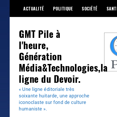
Skip
ACTUALITÉ
POLITIQUE
SOCIÉTÉ
SANT
to
content
GMT Pile à
l'heure,
Génération
Média&Technologies,la
ligne du Devoir.
« Une ligne éditoriale très
soixante huitarde, une approche
iconoclaste sur fond de culture
humaniste ».