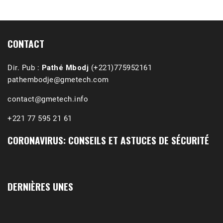
CONTACT
Dir. Pub :
Pathé Mbodj
(+221)775952161
pathembodje@gmetech.com
contact@gmetech.info
+221 77 595 21 61
CORONAVIRUS: CONSEILS ET ASTUCES DE SÉCURITÉ
1988-1989 :  La polémique de Guidimakha 
(Podcast)
Sep 3, 2021 •
Affirmations & Précisions Exécutions, déportations et répressions au Guidimakha (sud de la Mauritanie) de 1989 /1990 Peut-on les oublier nos victimes ? Au cours de nos recherches de mémoire de maîtrise (1997) intitulé (,), nous avons enquêté sur les noms des personnes victimes (mortes, rescapées et déportées) lors des événements…
DERNIÈRES UNES