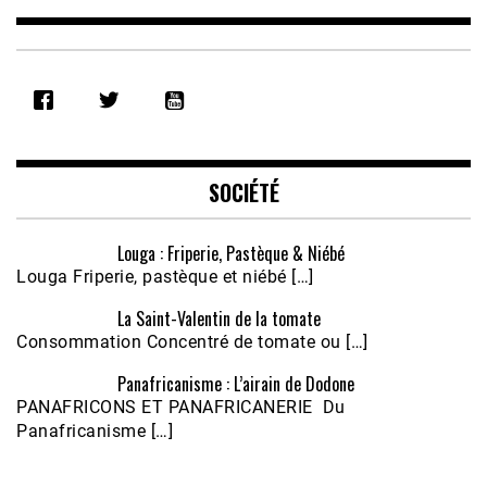
Feb 16, 2021 • 28:08
SHARE
RSS FEED
LINK
EMBED
SOCIÉTÉ
Louga : Friperie, Pastèque & Niébé
Louga Friperie, pastèque et niébé […]
La Saint-Valentin de la tomate
Consommation Concentré de tomate ou […]
Panafricanisme : L’airain de Dodone
Écoutez le parcours de Claudiane Kapia 
PANAFRICONS ET PANAFRICANERIE Du
Nobana (Podologue)
Feb 24, 2021 • 28mn
Panafricanisme […]