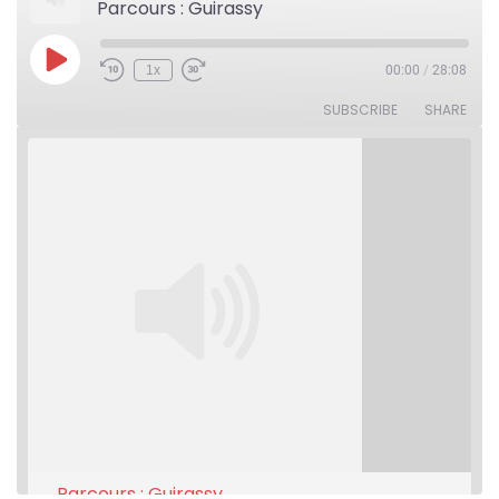
Parcours : Guirassy
Play
1x
00:00
/
28:08
Rewind
Fast
Episode
10
Forward
Seconds
30
SUBSCRIBE
SHARE
seconds
Parcours : Guirassy