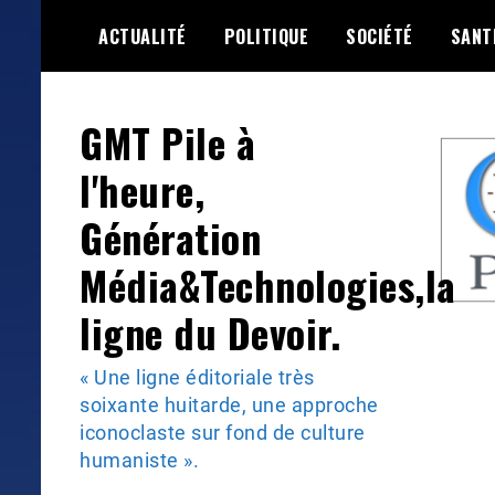
Skip
ACTUALITÉ
POLITIQUE
SOCIÉTÉ
SANT
to
content
GMT Pile à
l'heure,
Génération
Média&Technologies,la
ligne du Devoir.
« Une ligne éditoriale très
soixante huitarde, une approche
iconoclaste sur fond de culture
humaniste ».