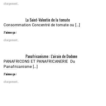
chargement…
Écoutez le parcours de Claudiane Kapia 
La Saint-Valentin de la tomate
Nobana (Podologue)
Feb 24, 2021 • 28mn
Consommation Concentré de tomate ou […]
J’aime ça :
chargement…
Panafricanisme : L’airain de Dodone
PANAFRICONS ET PANAFRICANERIE Du
Panafricanisme […]
J’aime ça :
chargement…
1988-1989 :  La polémique de Guidimakha 