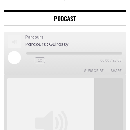
PODCAST
Parcours
Parcours : Guirassy
Play
1x
00:00
/
28:08
Rewind
Fast
Episode
10
Forward
Seconds
30
SUBSCRIBE
SHARE
seconds