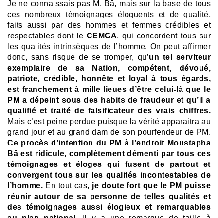
Je ne connaissais pas M. Bâ, mais sur la base de tous
ces nombreux témoignages éloquents et de qualité,
faits aussi par des hommes et femmes crédibles et
respectables dont le
CEMGA
, qui concordent tous sur
les qualités intrinsèques de l’homme. On peut affirmer
donc, sans risque de se tromper, qu’
un tel serviteur
exemplaire de sa Nation, compétent, dévoué,
patriote, crédible, honnête et loyal à tous égards,
est franchement à mille lieues d’être celui-là que le
PM a dépeint sous des habits de fraudeur et qu’il a
qualifié et traité de falsificateur des vrais chiffres.
Mais c’est peine perdue puisque la vérité apparaitra au
grand jour et au grand dam de son pourfendeur de PM.
Ce procès d’intention du PM à l’endroit Moustapha
Bâ est ridicule, complètement démenti par tous ces
témoignages et éloges qui fusent de partout et
convergent tous sur les qualités incontestables de
l’homme.
En tout cas,
je doute fort que le PM puisse
réunir autour de sa personne de telles qualités et
des témoignages aussi élogieux et remarquables
au plan national.
Il y a une remarque de taille à