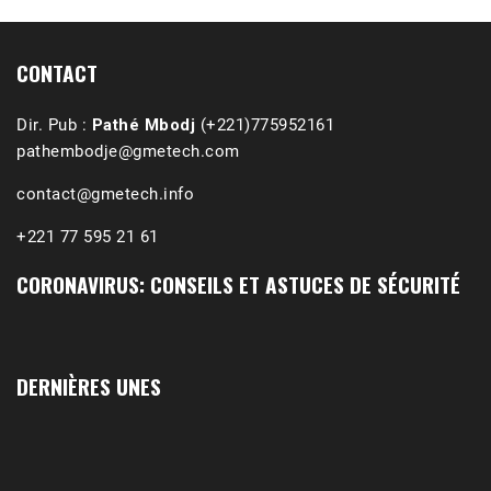
(Podcast)
Sep 3, 2021 •
Affirmations & Précisions Exécutions, déportations et répressions au Guidimakha (sud de la Mauritanie) de 1989 /1990 Peut-on les oublier nos victimes ? Au cours de nos recherches de mémoire de maîtrise (1997) intitulé (,), nous avons enquêté sur les noms des personnes victimes (mortes, rescapées et déportées) lors des événements…
CONTACT
Dir. Pub :
Pathé Mbodj
(+221)775952161
pathembodje@gmetech.com
contact@gmetech.info
+221 77 595 21 61
CORONAVIRUS: CONSEILS ET ASTUCES DE SÉCURITÉ
DERNIÈRES UNES