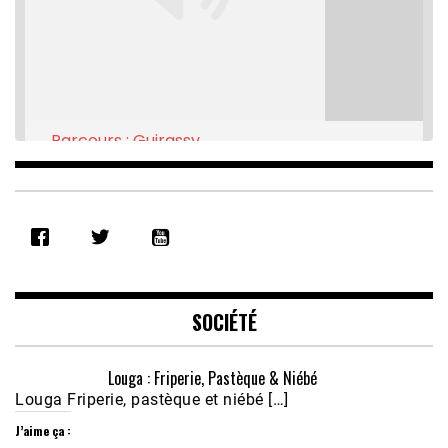
Parcours : Guirassy
Feb 16, 2021 • 28:08
SHARE
RSS FEED
LINK
EMBED
SOCIÉTÉ
Louga : Friperie, Pastèque & Niébé
Louga Friperie, pastèque et niébé […]
J’aime ça :