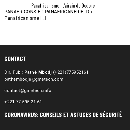
Panafricanisme : L’airain de Dodone
Écoutez le parcours de Claudiane Kapia 
PANAFRICONS ET PANAFRICANERIE Du
Nobana (Podologue)
Feb 24, 2021 • 28mn
Panafricanisme […]
CONTACT
Dir. Pub :
Pathé Mbodj
(+221)775952161
pathembodje@gmetech.com
contact@gmetech.info
+221 77 595 21 61
CORONAVIRUS: CONSEILS ET ASTUCES DE SÉCURITÉ
1988-1989 :  La polémique de Guidimakha 
(Podcast)
Sep 3, 2021 •