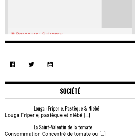
Parcours : Guirassy
Feb 16, 2021 • 28:08
SHARE
RSS FEED
LINK
EMBED
SOCIÉTÉ
Louga : Friperie, Pastèque & Niébé
Louga Friperie, pastèque et niébé […]
La Saint-Valentin de la tomate
Consommation Concentré de tomate ou […]