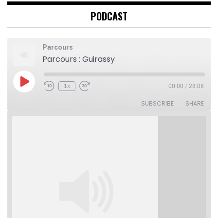
PODCAST
Parcours
Parcours : Guirassy
Play
1x
00:00
/
28:08
Rewind
Fast
Episode
10
Forward
Seconds
30
SUBSCRIBE
SHARE
seconds