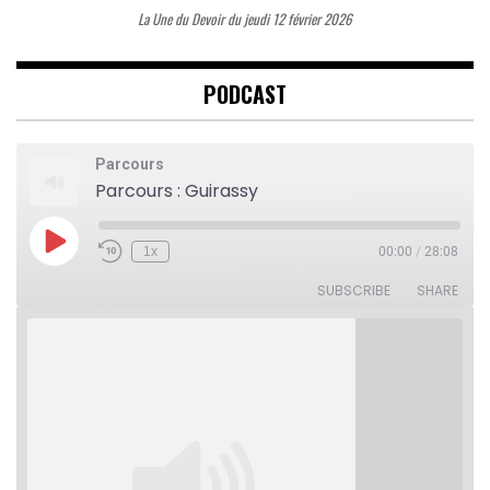
La Une du Devoir du jeudi 12 février 2026
PODCAST
Parcours
Parcours : Guirassy
Play
1x
00:00
/
28:08
Rewind
Fast
Episode
10
Forward
Seconds
30
SUBSCRIBE
SHARE
seconds