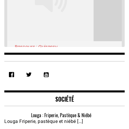
Parcours : Guirassy
Feb 16, 2021 • 28:08
SHARE
RSS FEED
LINK
EMBED
SOCIÉTÉ
Louga : Friperie, Pastèque & Niébé
Louga Friperie, pastèque et niébé […]