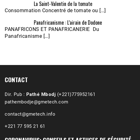
La Saint-Valentin de la tomate
Consommation Concentré de tomate ou […]
Panafricanisme : L’airain de Dodone
Écoutez le parcours de Claudiane Kapia 
PANAFRICONS ET PANAFRICANERIE Du
Nobana (Podologue)
Feb 24, 2021 • 28mn
Panafricanisme […]
CONTACT
Dir. Pub :
Pathé Mbodj
(+221)775952161
pathembodje@gmetech.com
contact@gmetech.info
+221 77 595 21 61
CORONAVIRUS: CONSEILS ET ASTUCES DE SÉCURITÉ