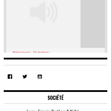
Parcours : Guirassy
Feb 16, 2021 • 28:08
SHARE
RSS FEED
LINK
EMBED
SOCIÉTÉ