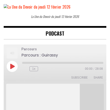
La Une du Devoir du jeudi 12 février 2026
PODCAST
Parcours
Parcours : Guirassy
Play
1x
00:00
/
28:08
Rewind
Fast
Episode
10
Forward
Seconds
30
SUBSCRIBE
SHARE
seconds