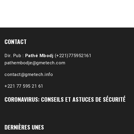
1988-1989 :  La polémique de Guidimakha 
(Podcast)
Sep 3, 2021 •
Affirmations & Précisions Exécutions, déportations et répressions au Guidimakha (sud de la Mauritanie) de 1989 /1990 Peut-on les oublier nos victimes ? Au cours de nos recherches de mémoire de maîtrise (1997) intitulé (,), nous avons enquêté sur les noms des personnes victimes (mortes, rescapées et déportées) lors des événements…
CONTACT
Dir. Pub :
Pathé Mbodj
(+221)775952161
pathembodje@gmetech.com
contact@gmetech.info
+221 77 595 21 61
CORONAVIRUS: CONSEILS ET ASTUCES DE SÉCURITÉ
DERNIÈRES UNES