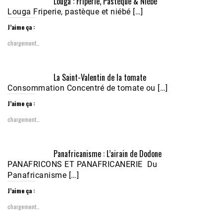
Louga : Friperie, Pastèque & Niébé
Louga Friperie, pastèque et niébé […]
J’aime ça :
chargement…
Écoutez le parcours de Claudiane Kapia 
La Saint-Valentin de la tomate
Nobana (Podologue)
Feb 24, 2021 • 28mn
Consommation Concentré de tomate ou […]
J’aime ça :
chargement…
Panafricanisme : L’airain de Dodone
PANAFRICONS ET PANAFRICANERIE Du
Panafricanisme […]
J’aime ça :
chargement…