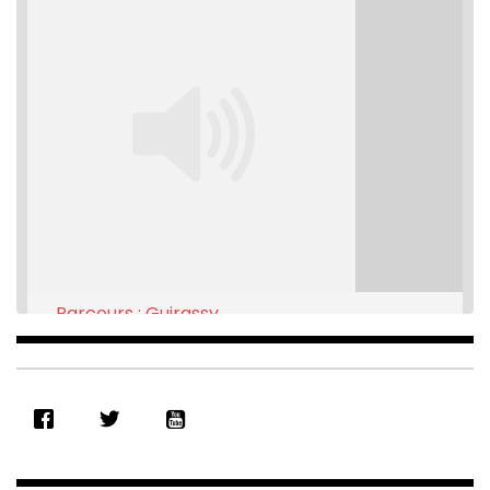
Parcours : Guirassy
Feb 16, 2021 • 28:08
SHARE
RSS FEED
LINK
EMBED