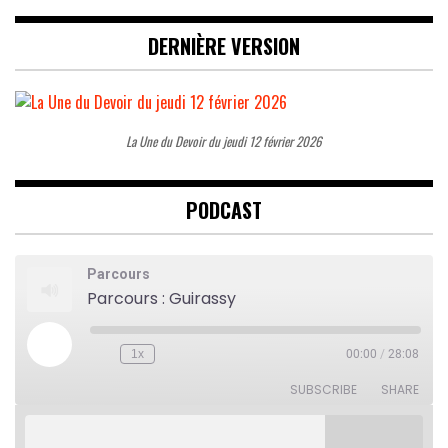
DERNIÈRE VERSION
La Une du Devoir du jeudi 12 février 2026
PODCAST
Parcours
Parcours : Guirassy
Play
1x
00:00
/
28:08
Rewind
Fast
Episode
10
Forward
Seconds
30
SUBSCRIBE
SHARE
seconds