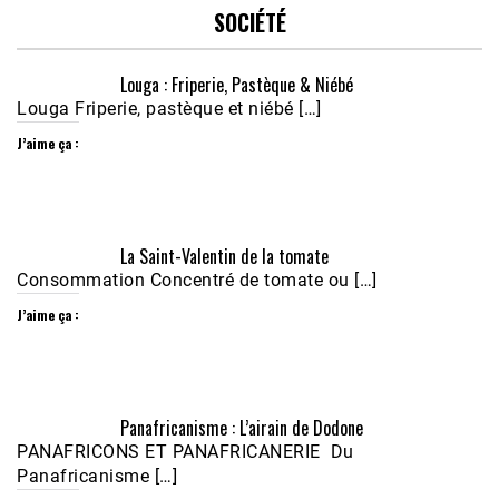
SOCIÉTÉ
Louga : Friperie, Pastèque & Niébé
Louga Friperie, pastèque et niébé […]
J’aime ça :
Écoutez le parcours de Claudiane Kapia 
La Saint-Valentin de la tomate
Nobana (Podologue)
Feb 24, 2021 • 28mn
Consommation Concentré de tomate ou […]
J’aime ça :
Panafricanisme : L’airain de Dodone
PANAFRICONS ET PANAFRICANERIE Du
Panafricanisme […]