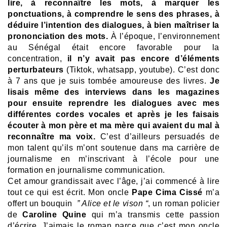
lire, à reconnaître les mots, à marquer les
ponctuations, à comprendre le sens des phrases, à
déduire l’intention des dialogues, à bien maîtriser la
prononciation des mots.
À l’époque, l’environnement
au Sénégal était encore favorable pour la
concentration,
il n’y avait pas encore d’éléments
perturbateurs
(Tiktok, whatsapp, youtube). C’est donc
à 7 ans que je suis tombée amoureuse des livres.
Je
lisais même des interviews dans les magazines
pour ensuite reprendre les dialogues avec mes
différentes cordes vocales et après je les faisais
écouter à mon père et ma mère qui avaient du mal à
reconnaître ma voix.
C’est d’ailleurs persuadés de
mon talent qu’ils m’ont soutenue dans ma carrière de
journalisme en m’inscrivant à l’école pour une
formation en journalisme communication.
Cet amour grandissait avec l’âge, j’ai commencé à lire
tout ce qui est écrit. Mon oncle
Pape Cima Cissé
m’a
offert un bouquin
” Alice et le vison “
, un roman policier
de
Caroline Quine
qui m’a transmis cette passion
d’écrire. J’aimais le roman parce que c’est mon oncle