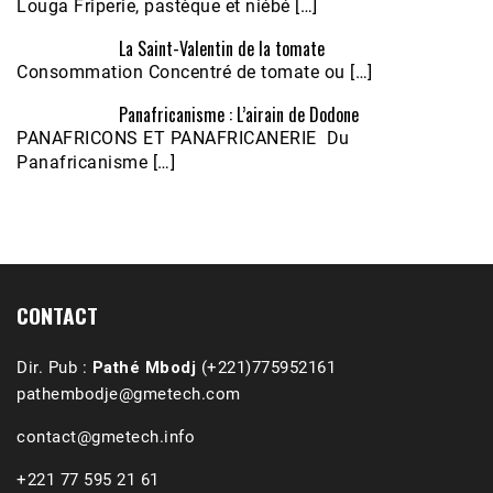
Louga Friperie, pastèque et niébé […]
La Saint-Valentin de la tomate
Consommation Concentré de tomate ou […]
Panafricanisme : L’airain de Dodone
Écoutez le parcours de Claudiane Kapia 
PANAFRICONS ET PANAFRICANERIE Du
Nobana (Podologue)
Feb 24, 2021 • 28mn
Panafricanisme […]
CONTACT
Dir. Pub :
Pathé Mbodj
(+221)775952161
pathembodje@gmetech.com
contact@gmetech.info
+221 77 595 21 61