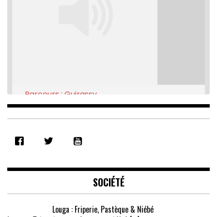
Parcours : Guirassy
Feb 16, 2021 • 28:08
SHARE
RSS FEED
LINK
EMBED
SOCIÉTÉ
Louga : Friperie, Pastèque & Niébé