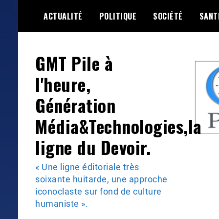
Skip
ACTUALITÉ
POLITIQUE
SOCIÉTÉ
SANT
to
content
GMT Pile à
l'heure,
Génération
Média&Technologies,la
ligne du Devoir.
« Une ligne éditoriale très
soixante huitarde, une approche
iconoclaste sur fond de culture
humaniste ».