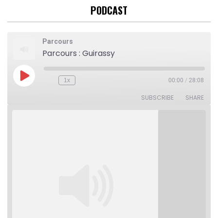
PODCAST
Parcours
Parcours : Guirassy
Play
1x
00:00
/
28:08
Rewind
Fast
Episode
10
Forward
Seconds
30
SUBSCRIBE
SHARE
seconds