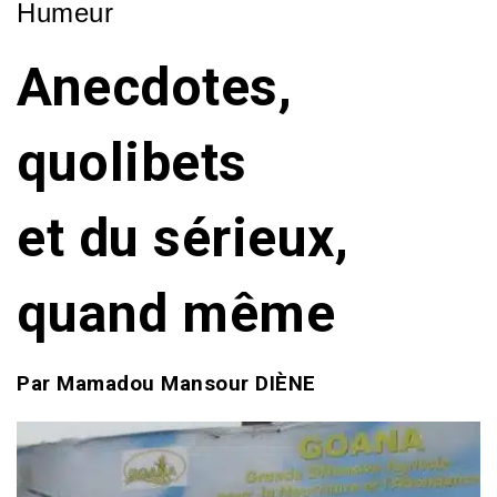
Humeur
Anecdotes,
quolibets
et du s
érieux,
quand même
Par Mamadou Mansour DIÈNE