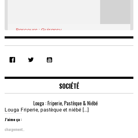
Parcours : Guirassy
Feb 16, 2021 • 28:08
SHARE
RSS FEED
LINK
EMBED
SOCIÉTÉ
Louga : Friperie, Pastèque & Niébé
Louga Friperie, pastèque et niébé […]
J’aime ça :
chargement…