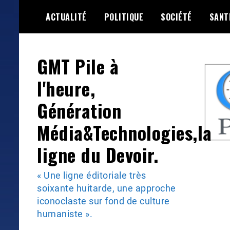
Skip
ACTUALITÉ
POLITIQUE
SOCIÉTÉ
SANT
to
content
GMT Pile à
l'heure,
Génération
Média&Technologies,la
ligne du Devoir.
« Une ligne éditoriale très
soixante huitarde, une approche
iconoclaste sur fond de culture
humaniste ».