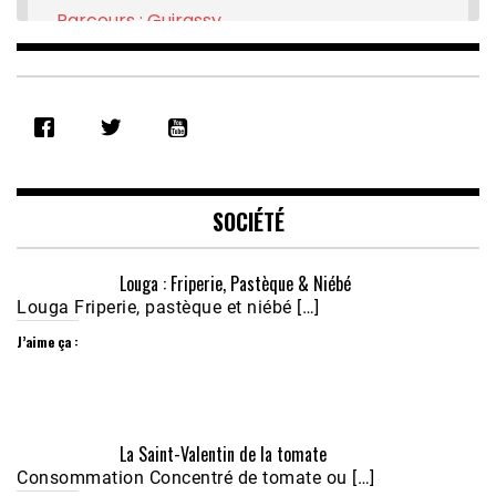
Parcours : Guirassy
Feb 16, 2021 • 28:08
SHARE
RSS FEED
LINK
EMBED
SOCIÉTÉ
Louga : Friperie, Pastèque & Niébé
Louga Friperie, pastèque et niébé […]
J’aime ça :
Écoutez le parcours de Claudiane Kapia 
La Saint-Valentin de la tomate
Nobana (Podologue)
Feb 24, 2021 • 28mn
Consommation Concentré de tomate ou […]