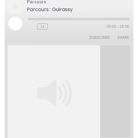
Parcours
Parcours : Guirassy
Play
1x
00:00
/
28:08
Rewind
Fast
Episode
10
Forward
Seconds
30
SUBSCRIBE
SHARE
seconds