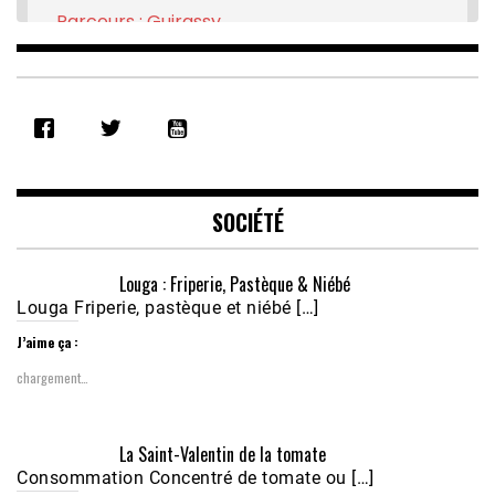
Parcours : Guirassy
Feb 16, 2021 • 28:08
SHARE
RSS FEED
LINK
EMBED
SOCIÉTÉ
Louga : Friperie, Pastèque & Niébé
Louga Friperie, pastèque et niébé […]
J’aime ça :
chargement…
Écoutez le parcours de Claudiane Kapia 
La Saint-Valentin de la tomate
Nobana (Podologue)
Feb 24, 2021 • 28mn
Consommation Concentré de tomate ou […]