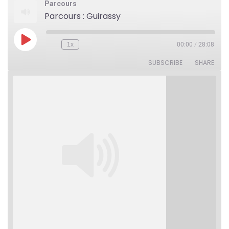
Parcours
Parcours : Guirassy
Play
1x
00:00
/
28:08
Rewind
Fast
Episode
10
Forward
Seconds
30
SUBSCRIBE
SHARE
seconds