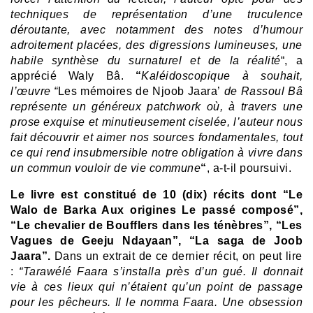
techniques de représentation d’une truculence
déroutante, avec notamment des notes d’humour
adroitement placées, des digressions lumineuses, une
habile synthèse du surnaturel et de la réalité
“, a
apprécié Waly Bâ.
“
Kaléidoscopique à souhait,
l’œuvre “
Les mémoires de Njoob Jaara’
de Rassoul Bâ
représente un généreux patchwork où, à travers une
prose exquise et minutieusement ciselée, l’auteur nous
fait découvrir et aimer nos sources fondamentales, tout
ce qui rend insubmersible notre obligation à vivre dans
un commun vouloir de vie commune
“
, a-t-il poursuivi.
Le livre est constitué de 10 (dix) récits dont “Le
Walo de Barka Aux origines Le passé composé”,
“Le chevalier de Boufflers dans les ténèbres”, “Les
Vagues de Geeju Ndayaan”, “La saga de Joob
Jaara”.
Dans un extrait de ce dernier récit, on peut lire
:
“Tarawélé Faara s’installa près d’un gué. Il donnait
vie à ces lieux qui n’étaient qu’un point de passage
pour les pêcheurs. Il le nomma Faara. Une obsession