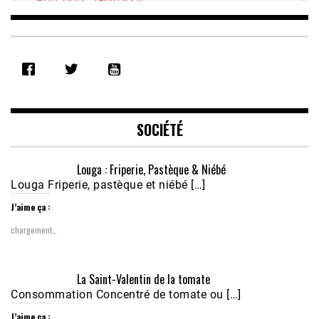
Parcours : Guirassy
Feb 16, 2021 • 28:08
SHARE
RSS FEED
LINK
EMBED
SOCIÉTÉ
Louga : Friperie, Pastèque & Niébé
Louga Friperie, pastèque et niébé […]
J’aime ça :
chargement…
Écoutez le parcours de Claudiane Kapia 
La Saint-Valentin de la tomate
Nobana (Podologue)
Feb 24, 2021 • 28mn
Consommation Concentré de tomate ou […]
J’aime ça :