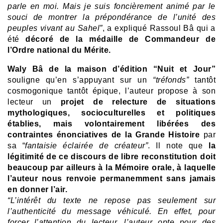
parle en moi. Mais je suis foncièrement animé par le
souci de montrer la prépondérance de l’unité des
peuples vivant au Sahel”
, a expliqué Rassoul Bâ qui a
été
décoré de la médaille de Commandeur de
l’Ordre national du Mérite.
Waly Bâ de la maison d’édition “Nuit et Jour”
souligne qu’en s’appuyant sur un
“tréfonds”
tantôt
cosmogonique tantôt épique, l’auteur propose à son
lecteur un
projet de relecture de situations
mythologiques, socioculturelles et politiques
établies, mais volontairement libérées des
contraintes énonciatives de la Grande Histoire
par
sa “
fantaisie éclairée de créateur”
. Il note que
la
légitimité de ce discours de libre reconstitution doit
beaucoup par ailleurs à la Mémoire orale, à laquelle
l’auteur nous renvoie permanemment sans jamais
en donner l’air.
“L’intérêt du texte ne repose pas seulement sur
l’authenticité du message véhiculé. En effet, pour
forcer l’attention du lecteur, l’auteur opte pour des