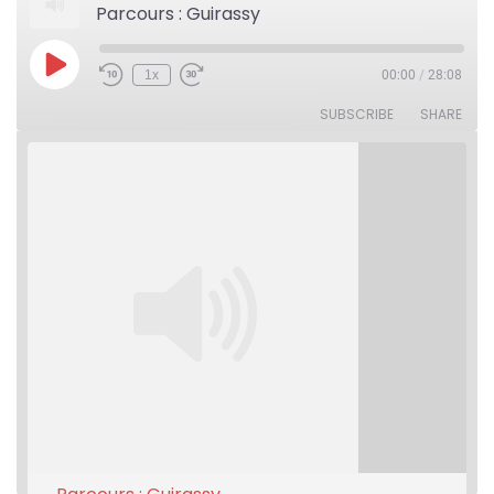
Parcours : Guirassy
Play
1x
00:00
/
28:08
Rewind
Fast
Episode
10
Forward
Seconds
30
SUBSCRIBE
SHARE
seconds