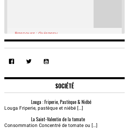
Parcours : Guirassy
Feb 16, 2021 • 28:08
SHARE
RSS FEED
LINK
EMBED
SOCIÉTÉ
Louga : Friperie, Pastèque & Niébé
Louga Friperie, pastèque et niébé […]
La Saint-Valentin de la tomate
Consommation Concentré de tomate ou […]