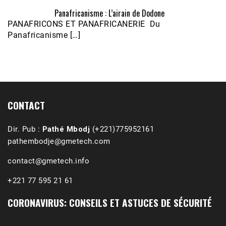
Panafricanisme : L’airain de Dodone
Écoutez le parcours de Claudiane Kapia 
PANAFRICONS ET PANAFRICANERIE Du
Nobana (Podologue)
Feb 24, 2021 • 28mn
Panafricanisme […]
CONTACT
Dir. Pub :
Pathé Mbodj
(+221)775952161
pathembodje@gmetech.com
contact@gmetech.info
+221 77 595 21 61
CORONAVIRUS: CONSEILS ET ASTUCES DE SÉCURITÉ
1988-1989 :  La polémique de Guidimakha 
(Podcast)
Sep 3, 2021 •