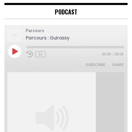
PODCAST
Parcours
Parcours : Guirassy
Play
1x
00:00
/
28:08
Rewind
Fast
Episode
10
Forward
Seconds
30
SUBSCRIBE
SHARE
seconds