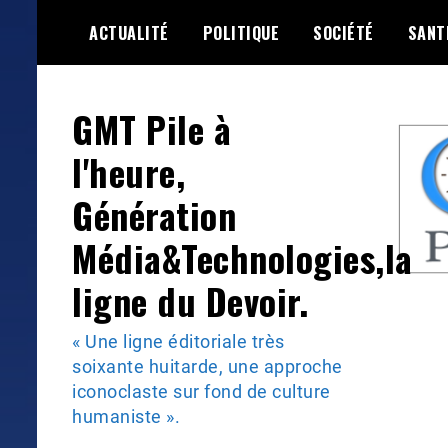
Skip
ACTUALITÉ
POLITIQUE
SOCIÉTÉ
SANT
to
content
GMT Pile à
l'heure,
Génération
Média&Technologies,la
ligne du Devoir.
« Une ligne éditoriale très
soixante huitarde, une approche
iconoclaste sur fond de culture
humaniste ».