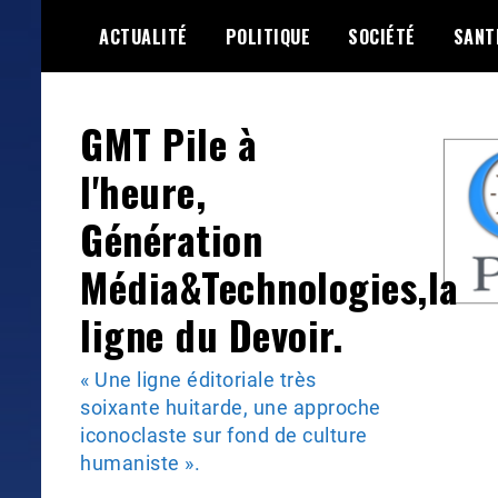
Skip
ACTUALITÉ
POLITIQUE
SOCIÉTÉ
SANT
to
content
GMT Pile à
l'heure,
Génération
Média&Technologies,la
ligne du Devoir.
« Une ligne éditoriale très
soixante huitarde, une approche
iconoclaste sur fond de culture
humaniste ».