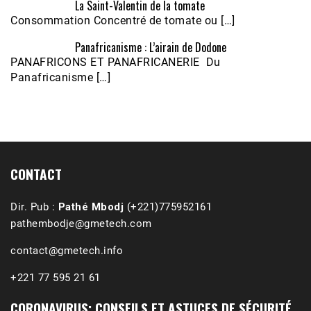
La Saint-Valentin de la tomate
Consommation Concentré de tomate ou […]
Panafricanisme : L’airain de Dodone
Écoutez le parcours de Claudiane Kapia 
PANAFRICONS ET PANAFRICANERIE Du
Nobana (Podologue)
Feb 24, 2021 • 28mn
Panafricanisme […]
CONTACT
Dir. Pub :
Pathé Mbodj
(+221)775952161
pathembodje@gmetech.com
contact@gmetech.info
+221 77 595 21 61
CORONAVIRUS: CONSEILS ET ASTUCES DE SÉCURITÉ