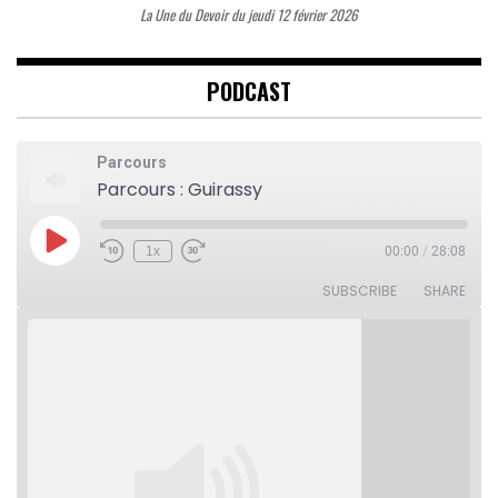
La Une du Devoir du jeudi 12 février 2026
PODCAST
Parcours
Parcours : Guirassy
Play
1x
00:00
/
28:08
Rewind
Fast
Episode
10
Forward
Seconds
30
SUBSCRIBE
SHARE
seconds