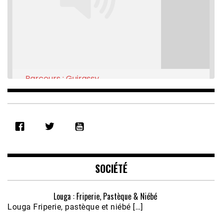
Parcours : Guirassy
Feb 16, 2021 • 28:08
SHARE
RSS FEED
LINK
EMBED
SOCIÉTÉ
Louga : Friperie, Pastèque & Niébé
Louga Friperie, pastèque et niébé […]