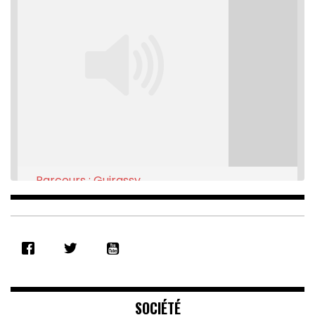
Parcours : Guirassy
Feb 16, 2021 • 28:08
SHARE
RSS FEED
LINK
EMBED
SOCIÉTÉ