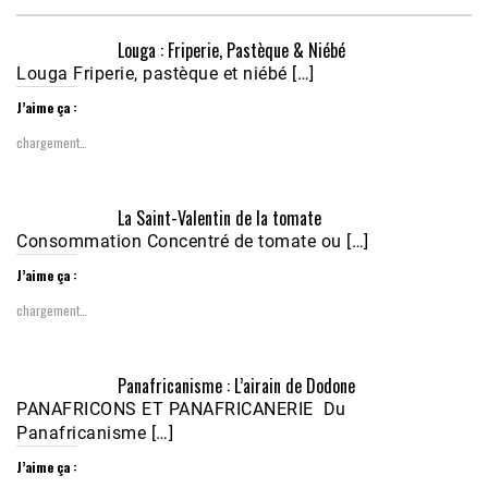
Louga : Friperie, Pastèque & Niébé
Louga Friperie, pastèque et niébé […]
J’aime ça :
chargement…
Écoutez le parcours de Claudiane Kapia 
La Saint-Valentin de la tomate
Nobana (Podologue)
Feb 24, 2021 • 28mn
Consommation Concentré de tomate ou […]
J’aime ça :
chargement…
Panafricanisme : L’airain de Dodone
PANAFRICONS ET PANAFRICANERIE Du
Panafricanisme […]
J’aime ça :