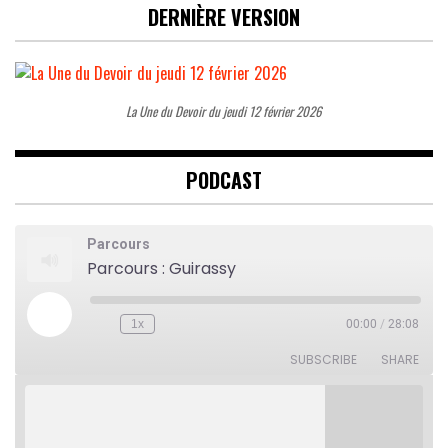
DERNIÈRE VERSION
La Une du Devoir du jeudi 12 février 2026
PODCAST
Parcours
Parcours : Guirassy
Play
1x
00:00
/
28:08
Rewind
Fast
Episode
10
Forward
Seconds
30
SUBSCRIBE
SHARE
seconds